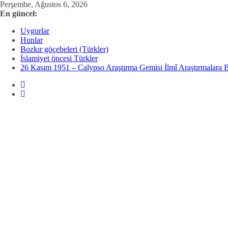
Skip
Perşembe, Ağustos 6, 2026
to
En güncel:
content
Uygurlar
Hunlar
Bozkır göçebeleri (Türkler)
İslamiyet öncesi Türkler
26 Kasım 1951 – Calypso Araştırma Gemisi İlmî Araştırmalara B