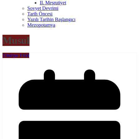
II. Meşrutiyet
Sovyet Devrimi
Tarih Öncesi
Yazılı Tarihin Başlangıcı
Mezopotamya
Musul
Türkiye 1930