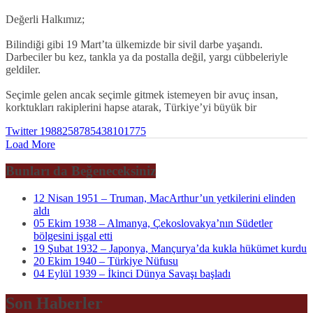
Değerli Halkımız;
Bilindiği gibi 19 Mart’ta ülkemizde bir sivil darbe yaşandı.
Darbeciler bu kez, tankla ya da postalla değil, yargı cübbeleriyle
geldiler.
Seçimle gelen ancak seçimle gitmek istemeyen bir avuç insan,
korktukları rakiplerini hapse atarak, Türkiye’yi büyük bir
Twitter
1988258785438101775
Load More
Bunları da Beğeneceksiniz
12 Nisan 1951 – Truman, MacArthur’un yetkilerini elinden
aldı
05 Ekim 1938 – Almanya, Çekoslovakya’nın Südetler
bölgesini işgal etti
19 Şubat 1932 – Japonya, Mançurya’da kukla hükümet kurdu
20 Ekim 1940 – Türkiye Nüfusu
04 Eylül 1939 – İkinci Dünya Savaşı başladı
Son Haberler