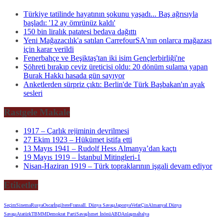
Türkiye tatilinde hayatının şokunu yaşadı... Baş ağrısıyla
başladı: '12 ay ömrünüz kaldı'
150 bin liralık patatesi bedava dağıttı
Yeni Mağazacılık'a satılan CarrefourSA'nın onlarca mağazası
için karar verildi
Fenerbahçe ve Beşiktaş'tan iki isim Gençlerbirliği'ne
Şöhreti bırakıp ceviz üreticisi oldu: 20 dönüm sulama yapan
Burak Hakkı hasada gün sayıyor
Anketlerden sürpriz çıktı: Berlin'de Türk Başbakan'ın ayak
sesleri
Rastgele Makale
1917 – Çarlık rejiminin devrilmesi
27 Ekim 1923 – Hükümet istifa etti
13 Mayıs 1941 – Rudolf Hess Almanya’dan kaçtı
19 Mayıs 1919 – İstanbul Mitingleri-1
Nisan-Haziran 1919 – Türk topraklarının işgali devam ediyor
Etiketler
Seçim
Sinema
Rusya
Oscar
İngiltere
Fransa
II. Dünya Savaşı
Japonya
Vefat
Çin
Almanya
I.Dünya
Savaşı
Atatürk
TBMM
Demokrat Parti
Savaş
İsmet İnönü
ABD
Anlaşma
İtalya