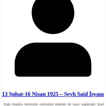
13 Şubat-16 Nisan 1925 – Şeyh Said İsyanı
Doğu Anadolu illerimizde cumhuriyet aleyhtarı bir isyan başlamıştır. Şeyh