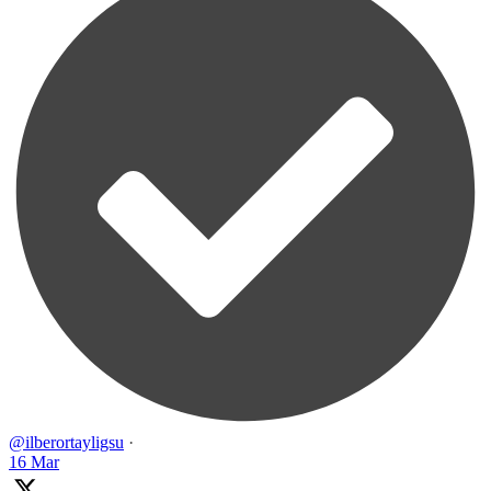
@ilberortayligsu
·
16 Mar