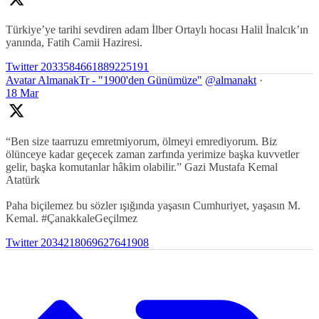
Türkiye’ye tarihi sevdiren adam İlber Ortaylı hocası Halil İnalcık’ın
yanında, Fatih Camii Haziresi.
Twitter
2033584661889225191
Avatar
AlmanakTr - "1900'den Günümüze"
@almanakt
·
18 Mar
“Ben size taarruzu emretmiyorum, ölmeyi emrediyorum. Biz
ölünceye kadar geçecek zaman zarfında yerimize başka kuvvetler
gelir, başka komutanlar hâkim olabilir.” Gazi Mustafa Kemal
Atatürk
Paha biçilemez bu sözler ışığında yaşasın Cumhuriyet, yaşasın M.
Kemal. #ÇanakkaleGeçilmez
Twitter
2034218069627641908