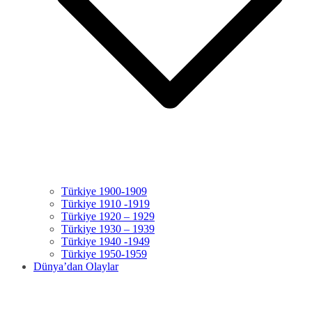
Türkiye 1900-1909
Türkiye 1910 -1919
Türkiye 1920 – 1929
Türkiye 1930 – 1939
Türkiye 1940 -1949
Türkiye 1950-1959
Dünya’dan Olaylar