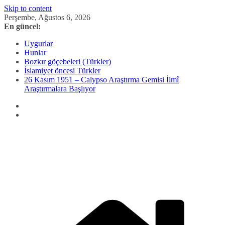
Skip to content
Perşembe, Ağustos 6, 2026
En güncel:
Uygurlar
Hunlar
Bozkır göçebeleri (Türkler)
İslamiyet öncesi Türkler
26 Kasım 1951 – Calypso Araştırma Gemisi İlmî
Araştırmalara Başlıyor