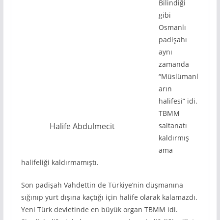
Bilindiği
gibi
Osmanlı
padişahı
aynı
zamanda
“Müslümanl
arın
halifesi” idi.
TBMM
Halife Abdulmecit
saltanatı
kaldırmış
ama
halifeliği kaldırmamıştı.
Son padişah Vahdettin de Türkiye’nin düşmanına
sığınıp yurt dışına kaçtığı için halife olarak kalamazdı.
Yeni Türk devletinde en büyük organ TBMM idi.