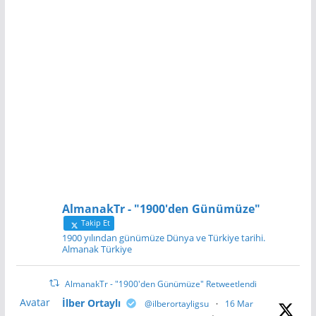
AlmanakTr - "1900'den Günümüze"
Takip Et
1900 yılından günümüze Dünya ve Türkiye tarihi.
Almanak Türkiye
AlmanakTr - "1900'den Günümüze" Retweetlendi
Avatar
İlber Ortaylı
@ilberortayligsu
·
16 Mar