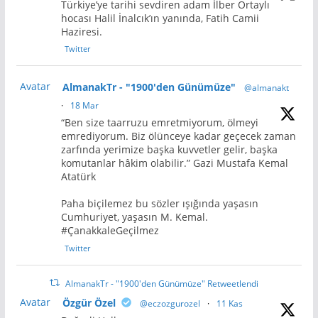
Türkiye’ye tarihi sevdiren adam İlber Ortaylı
hocası Halil İnalcık’ın yanında, Fatih Camii
Haziresi.
Twitter
Avatar
AlmanakTr - "1900'den Günümüze"
@almanakt
·
18 Mar
“Ben size taarruzu emretmiyorum, ölmeyi
emrediyorum. Biz ölünceye kadar geçecek zaman
zarfında yerimize başka kuvvetler gelir, başka
komutanlar hâkim olabilir.” Gazi Mustafa Kemal
Atatürk
Paha biçilemez bu sözler ışığında yaşasın
Cumhuriyet, yaşasın M. Kemal.
#ÇanakkaleGeçilmez
Twitter
AlmanakTr - "1900'den Günümüze" Retweetlendi
Avatar
Özgür Özel
@eczozgurozel
·
11 Kas