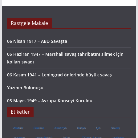
Rastgele Makale
06 Nisan 1917 – ABD Savaşta
05 Haziran 1947 – Marshall savaş tahribatını silmek için
kolları sıvadı
06 Kasım 1941 – Leningrad önlerinde büyük savaş
Yazının Bulunuşu
05 Mayıs 1949 – Avrupa Konseyi Kuruldu
Etiketler
Atatürk
Sinema
Almanya
Rusya
Çin
Savaş
Japonya
İsmet İnönü
İtalya
I.Dünya Savaşı
İngiltere