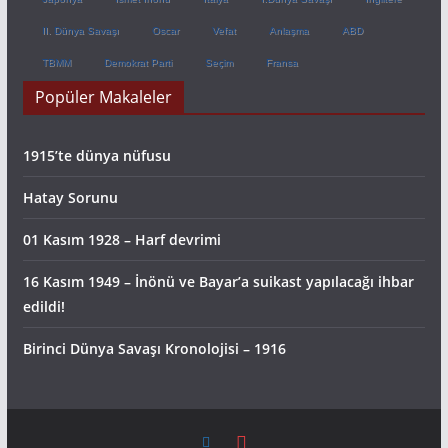
II. Dünya Savaşı
Oscar
Vefat
Anlaşma
ABD
TBMM
Demokrat Parti
Seçim
Fransa
Popüler Makaleler
1915’te dünya nüfusu
Hatay Sorunu
01 Kasım 1928 – Harf devrimi
16 Kasım 1949 – İnönü ve Bayar’a suikast yapılacağı ihbar
edildi!
Birinci Dünya Savaşı Kronolojisi – 1916