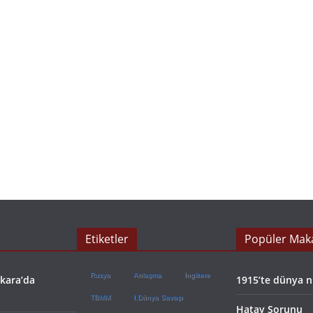
Etiketler
Popüler Maka
Rusya
Anlaşma
İngiltere
nkara’da
1915’te dünya 
TBMM
I.Dünya Savaşı
Hatay Sorunu