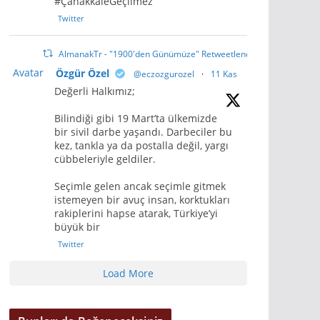
#ÇanakkaleGeçilmez
Twitter
AlmanakTr - "1900'den Günümüze" Retweetlendi
Avatar
Özgür Özel
@eczozgurozel
·
11 Kas
Değerli Halkımız;
Bilindiği gibi 19 Mart’ta ülkemizde
bir sivil darbe yaşandı. Darbeciler bu
kez, tankla ya da postalla değil, yargı
cübbeleriyle geldiler.
Seçimle gelen ancak seçimle gitmek
istemeyen bir avuç insan, korktukları
rakiplerini hapse atarak, Türkiye’yi
büyük bir
Twitter
Load More