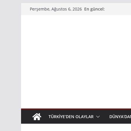
Skip
En güncel:
Perşembe, Ağustos 6, 2026
to
content
TÜRKIYE’DEN OLAYLAR
DÜNYA’DA