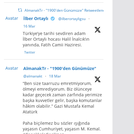
AlmanakTr - "1900'den Günümüze" Retweetlendi
Avatar
İlber Ortaylı
@ilberortayligsu
·
16 Mar
Türkiye’ye tarihi sevdiren adam
İlber Ortaylı hocası Halil İnalcık’ın
yanında, Fatih Camii Haziresi.
Twitter
Avatar
AlmanakTr - "1900'den Günümüze"
@almanakt
·
18 Mar
“Ben size taarruzu emretmiyorum,
ölmeyi emrediyorum. Biz ölünceye
kadar geçecek zaman zarfında yerimize
başka kuvvetler gelir, başka komutanlar
hâkim olabilir.” Gazi Mustafa Kemal
Atatürk
Paha biçilemez bu sözler ışığında
yaşasın Cumhuriyet, yaşasın M. Kemal.