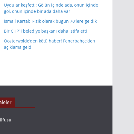
Uydular keşfetti: Gölün içinde ada, onun içinde
göl, onun içinde bir ada daha var
İsmail Kartal: 'Fizik olarak bugün 70'lere geldik'
Bir CHP’li belediye başkanı daha istifa etti
Oosterwolde’den kötü haber! Fenerbahçe’den
açıklama geldi
leler
nüfusu