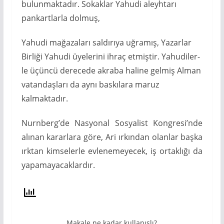
bulunmaktadır. Sokaklar Yahudi aleyhtarı
pankartlarla dolmuş,
Yahudi mağazaları saldırıya uğramış, Yazarlar
Birliği Yahudi üyele­rini ihraç etmiştir. Yahudiler­
le üçüncü derecede akraba haline gelmiş Alman
vatan­daşları da aynı baskılara ma­ruz
kalmaktadır.
Nurnberg’de Nasyonal Sosyalist Kongresi’nde
alınan kararlara göre, Ari ırkından olanlar başka
ırktan kimseler­le evlenemeyecek, iş ortaklı­ğı da
yapamayacaklardır.
Makale ne kadar kullanışlı?