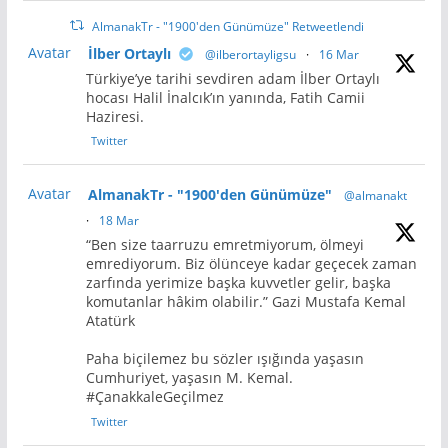
AlmanakTr - "1900'den Günümüze" Retweetlendi
Avatar
İlber Ortaylı
@ilberortayligsu
·
16 Mar
Türkiye’ye tarihi sevdiren adam İlber Ortaylı
hocası Halil İnalcık’ın yanında, Fatih Camii
Haziresi.
Twitter
Avatar
AlmanakTr - "1900'den Günümüze"
@almanakt
·
18 Mar
“Ben size taarruzu emretmiyorum, ölmeyi
emrediyorum. Biz ölünceye kadar geçecek zaman
zarfında yerimize başka kuvvetler gelir, başka
komutanlar hâkim olabilir.” Gazi Mustafa Kemal
Atatürk
Paha biçilemez bu sözler ışığında yaşasın
Cumhuriyet, yaşasın M. Kemal.
#ÇanakkaleGeçilmez
Twitter