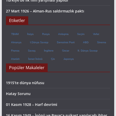
Türkiye’de ilk film yarışması yapıldı
27 Mart 1926 – Alman-Rus saldırmazlık paktı
Etiketler
TBMM
İtalya
Rusya
Anlaşma
Seçim
Vefat
Almanya
I.Dünya Savaşı
Demokrat Parti
ABD
Sinema
Fransa
Savaş
İngiltere
Oscar
II. Dünya Savaşı
Atatürk
İsmet İnönü
Çin
Japonya
Popüler Makaleler
1915’te dünya nüfusu
Hatay Sorunu
01 Kasım 1928 – Harf devrimi
16 Kasım 1949 – İnönü ve Bayar’a suikast yapılacağı ihbar