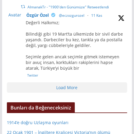
AlmanakTr - "1900'den Günümüze" Retweetlendi
Avatar
Özgür Özel
@eczozgurozel
·
11 Kas
Değerli Halkımız;
Bilindiği gibi 19 Mart’ta ülkemizde bir sivil darbe
yaşandı. Darbeciler bu kez, tankla ya da postalla
değil, yargı cübbeleriyle geldiler.
Seçimle gelen ancak seçimle gitmek istemeyen
bir avuç insan, korktukları rakiplerini hapse
atarak, Türkiye’yi büyük bir
Twitter
Load More
Bunları da Beğeneceksiniz
1914’e doğru Uzlaşma oyunları
22 Ocak 1901 – İngiltere Kraliçesi Victoria’nın ölümü