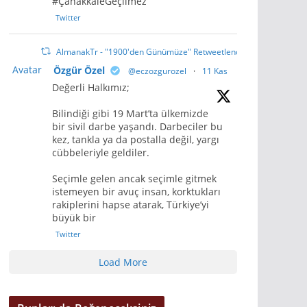
#ÇanakkaleGeçilmez
Twitter
AlmanakTr - "1900'den Günümüze" Retweetlendi
Avatar
Özgür Özel
@eczozgurozel
·
11 Kas
Değerli Halkımız;
Bilindiği gibi 19 Mart’ta ülkemizde
bir sivil darbe yaşandı. Darbeciler bu
kez, tankla ya da postalla değil, yargı
cübbeleriyle geldiler.
Seçimle gelen ancak seçimle gitmek
istemeyen bir avuç insan, korktukları
rakiplerini hapse atarak, Türkiye’yi
büyük bir
Twitter
Load More