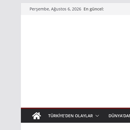
Skip
En güncel:
Perşembe, Ağustos 6, 2026
to
content
TÜRKIYE’DEN OLAYLAR
DÜNYA’DA