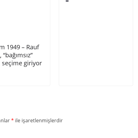
im 1949 – Rauf
, “bağımsız”
 seçime giriyor
anlar
*
ile işaretlenmişlerdir