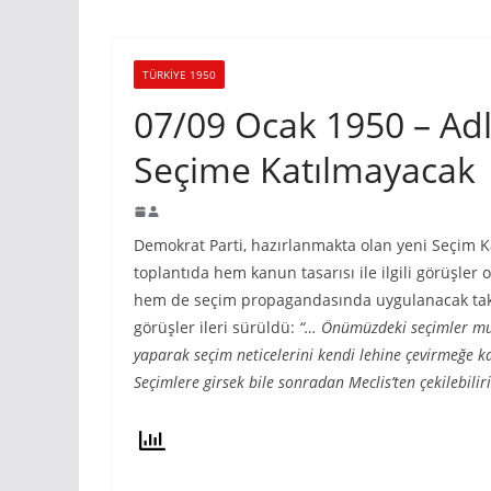
TÜRKIYE 1950
07/09 Ocak 1950 – Ad
Seçime Katılmayacak
Demokrat Parti, hazırlanmakta olan yeni Seçim Kan
toplantıda hem kanun tasarısı ile ilgili görüşler 
hem de seçim propagandasında uygulanacak taktik
görüşler ileri sürüldü:
“… Önümüzdeki seçimler mutl
yaparak seçim neticelerini kendi lehine çevirmeğe k
Seçimlere girsek bile sonradan Meclis’ten çekilebiliri