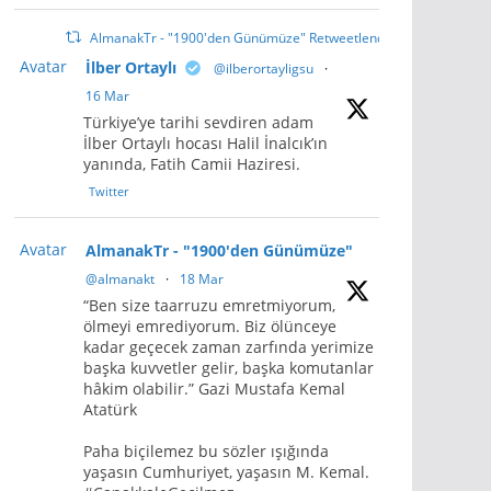
AlmanakTr - "1900'den Günümüze" Retweetlendi
Avatar
İlber Ortaylı
@ilberortayligsu
·
16 Mar
Türkiye’ye tarihi sevdiren adam
İlber Ortaylı hocası Halil İnalcık’ın
yanında, Fatih Camii Haziresi.
Twitter
Avatar
AlmanakTr - "1900'den Günümüze"
@almanakt
·
18 Mar
“Ben size taarruzu emretmiyorum,
ölmeyi emrediyorum. Biz ölünceye
kadar geçecek zaman zarfında yerimize
başka kuvvetler gelir, başka komutanlar
hâkim olabilir.” Gazi Mustafa Kemal
Atatürk
Paha biçilemez bu sözler ışığında
yaşasın Cumhuriyet, yaşasın M. Kemal.