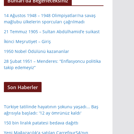
Bunları da Beğeneceksiniz
14 Ağustos 1948 – 1948 Olimpiyatları’na savaş
mağlubu ülkelerin sporcuları çağrılmadı
21 Temmuz 1905 – Sultan Abdülhamid’e suikast
İkinci Meşrutiyet – Giriş
1950 Nobel Ödülünü kazananlar
28 Şubat 1951 – Menderes: “Enflasyoncu politika
takip edemeyiz”
Son Haberler
Türkiye tatilinde hayatının şokunu yaşadı... Baş
ağrısıyla başladı: '12 ay ömrünüz kaldı'
150 bin liralık patatesi bedava dağıttı
Yeni Mağazacılık'a satılan CarrefourSA'nın