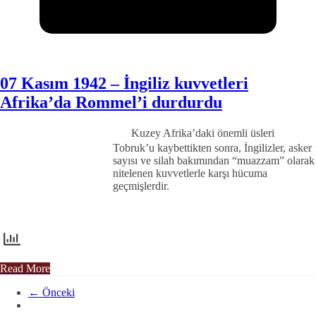
07 Kasım 1942 – İngiliz kuvvetleri
Afrika’da Rommel’i durdurdu
Kuzey Afrika’daki önemli üsleri
Tobruk’u kaybettikten sonra, İngilizler, asker
sayısı ve silah bakımın­dan “muazzam” olarak
nite­lenen kuvvetlerle karşı hücu­ma
geçmişlerdir.
Read More
← Önceki