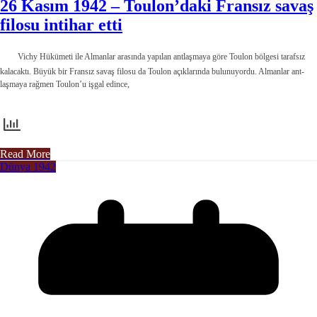
26 Kasım 1942 – Toulon’daki Fransız savaş
filosu intihar etti
Vichy Hü­kümeti ile Almanlar arasında yapılan antlaşmaya göre Toulon bölgesi tarafsız
kalacak­tı. Büyük bir Fransız savaş fi­losu da Toulon açıklarında bulunuyordu. Almanlar ant­
laşmaya rağmen Toulon’u işgal edince,
Read More
Dünya 1942