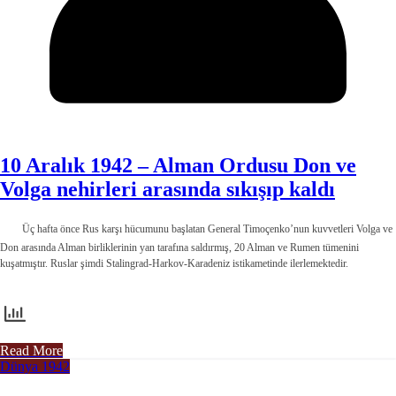
10 Aralık 1942 – Alman Ordusu Don ve
Volga nehirleri arasında sıkışıp kaldı
Üç hafta önce Rus karşı hücumunu başlatan General Timoçenko’nun kuvvetleri Volga ve
Don arasında Alman birlikle­rinin yan tarafına saldırmış, 20 Alman ve Rumen tüme­nini
kuşatmıştır. Ruslar şimdi Stalingrad-Harkov-Karadeniz istikametinde ilerlemektedir.
Read More
Dünya 1942