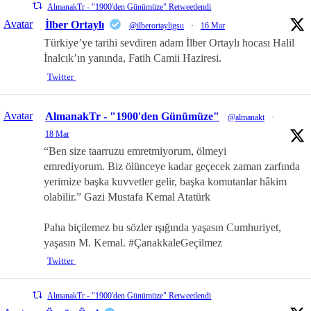
AlmanakTr - "1900'den Günümüze" Retweetlendi
Avatar
İlber Ortaylı
@ilberortayligsu
·
16 Mar
Türkiye’ye tarihi sevdiren adam İlber Ortaylı hocası Halil
İnalcık’ın yanında, Fatih Camii Haziresi.
Twitter
Avatar
AlmanakTr - "1900'den Günümüze"
@almanakt
·
18 Mar
“Ben size taarruzu emretmiyorum, ölmeyi
emrediyorum. Biz ölünceye kadar geçecek zaman zarfında
yerimize başka kuvvetler gelir, başka komutanlar hâkim
olabilir.” Gazi Mustafa Kemal Atatürk
Paha biçilemez bu sözler ışığında yaşasın Cumhuriyet,
yaşasın M. Kemal. #ÇanakkaleGeçilmez
Twitter
AlmanakTr - "1900'den Günümüze" Retweetlendi