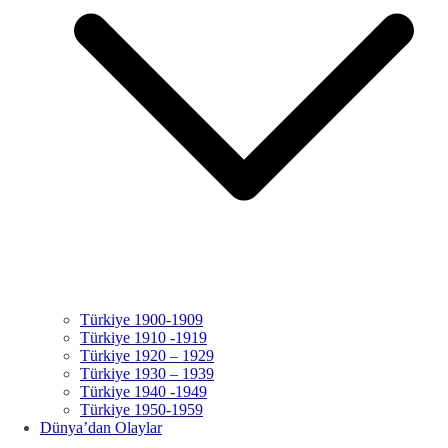
Türkiye 1900-1909
Türkiye 1910 -1919
Türkiye 1920 – 1929
Türkiye 1930 – 1939
Türkiye 1940 -1949
Türkiye 1950-1959
Dünya’dan Olaylar