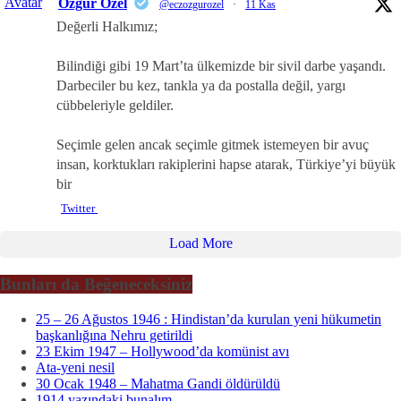
Avatar
Özgür Özel
@eczozgurozel
·
11 Kas
Değerli Halkımız;
Bilindiği gibi 19 Mart’ta ülkemizde bir sivil darbe yaşandı.
Darbeciler bu kez, tankla ya da postalla değil, yargı
cübbeleriyle geldiler.
Seçimle gelen ancak seçimle gitmek istemeyen bir avuç
insan, korktukları rakiplerini hapse atarak, Türkiye’yi büyük
bir
Twitter
Load More
Bunları da Beğeneceksiniz
25 – 26 Ağustos 1946 : Hindistan’da kurulan yeni hükumetin
başkanlığına Nehru getirildi
23 Ekim 1947 – Hollywood’da komünist avı
Ata-yeni nesil
30 Ocak 1948 – Mahatma Gandi öldürüldü
1914 yazındaki bunalım