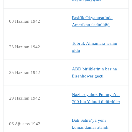
Pasifik Okyanusu’nda
08 Haziran 1942
Amerikan üstünlüğü
Tobruk Almanlara teslim
23 Haziran 1942
oldu
ABD birliklerinin basına
25 Haziran 1942
Eisenhower geçti
Naziler yalnız Polonya’da
29 Haziran 1942
700 bin Yahudi öldürdüler
Batı Sahra’ya yeni
06 Ağustos 1942
kumandanlar atandı