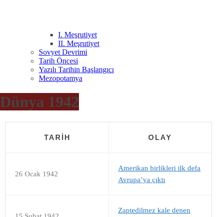
I. Meşrutiyet
II. Meşrutiyet
Sovyet Devrimi
Tarih Öncesi
Yazılı Tarihin Başlangıcı
Mezopotamya
Dünya 1942
TARIH
OLAY
Amerikan birlikleri ilk defa
26 Ocak 1942
Avrupa’ya çıktı
Zaptedilmez kale denen
15 Şubat 1942