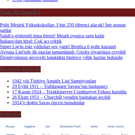
Son Haberler
Polis Meslek Yüksekokulları 3 bin 250 öğrenci alacak! İşte aranan
şartlar
Salah'a görkemli imza töreni! Mısırlı oyuncu şaştı kaldı
Italiano'dan itiraf: Çok acı çektik
Süper Lig'in eski yıldızları şov yaptı! Benfica 6 golle kazandı
Avrupa Ligi'nde ilk maçlar tamamlandı: Gözler rövanşlara çevrildi
Demiryolunun geçeceği bataklıkta binlerce yıllık hazine bulundu
Rastgele Makale
1942 yılı Türkiye Amatör Ligi Şampiyonları
29 Eylül 1911 – Trablusgarp Savaşı’nın başlangıcı
17 Kasım 1924 – Terakkiperver Cumhuriyet Fırkası kuruldu
26 Ekim 1951 – Churchill yeniden başbakan seçildi
1914’e doğru Savaş öncesi bunalımlar
Etiketler
Rusya
İngiltere
Çin
Demokrat Parti
Vefat
İsmet İnönü