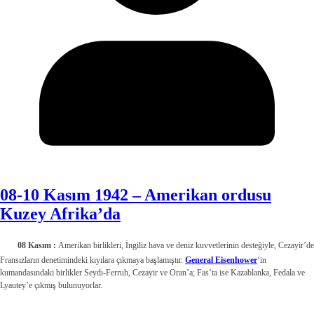
08-10 Kasım 1942 – Amerikan ordusu
Kuzey Afrika’da
08 Kasım :
Amerikan birlikleri, İngiliz hava ve deniz kuvvetlerinin desteğiyle, Ce­zayir’de
Fransızların deneti­mindeki kıyılara çıkmaya baş­lamıştır.
General Eisenhower
‘in
kumandasındaki birlik­ler Seydı-Ferruh, Cezayir ve Oran’a; Fas’ta ise Kazablanka, Fedala ve
Lyautey’e çıkmış bulunuyorlar.