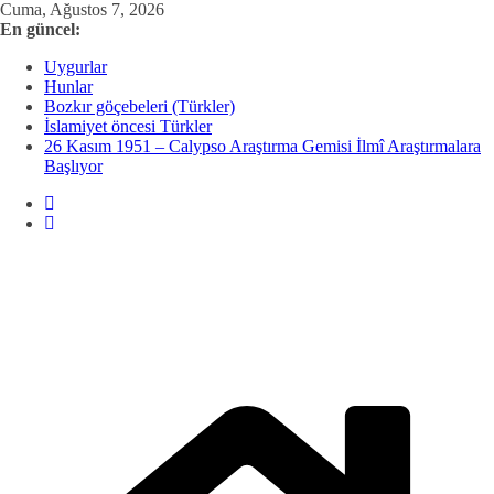
Skip
Cuma, Ağustos 7, 2026
to
En güncel:
content
Uygurlar
Hunlar
Bozkır göçebeleri (Türkler)
İslamiyet öncesi Türkler
26 Kasım 1951 – Calypso Araştırma Gemisi İlmî Araştırmalara
Başlıyor